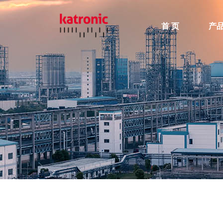
首 页
产